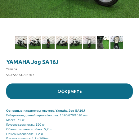
YAMAHA Jog SA16J
Yamaha
SKU:
SA16J-705307
Оформить
Основные параметры скутера Yamaha Jog SA16J
Габаритная длина/ширина/высота: 1670/670/1010 мм
Масса: 71 кг
Грузоподъемность: 150 кг
Объем топливного бака: 5,7 л
Объем маслобака: 1,2 л
Расход топлива: 1,8л/100км