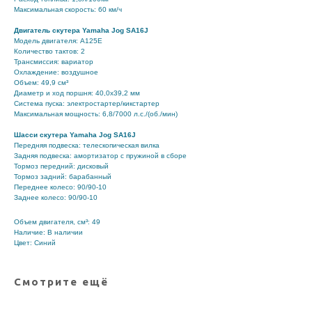
Максимальная скорость: 60 км/ч
Двигатель скутера Yamaha Jog SA16J
Модель двигателя: A125E
Количество тактов: 2
Трансмиссия: вариатор
Охлаждение: воздушное
Объем: 49,9 см³
Диаметр и ход поршня: 40,0x39,2 мм
Система пуска: электростартер/кикстартер
Максимальная мощность: 6,8/7000 л.с./(об./мин)
Шасси скутера Yamaha Jog SA16J
Передняя подвеска: телескопическая вилка
Задняя подвеска: амортизатор с пружиной в сборе
Тормоз передний: дисковый
Тормоз задний: барабанный
Переднее колесо: 90/90-10
Заднее колесо: 90/90-10
Объем двигателя, см³: 49
Наличие: В наличии
Цвет: Синий
Смотрите ещё