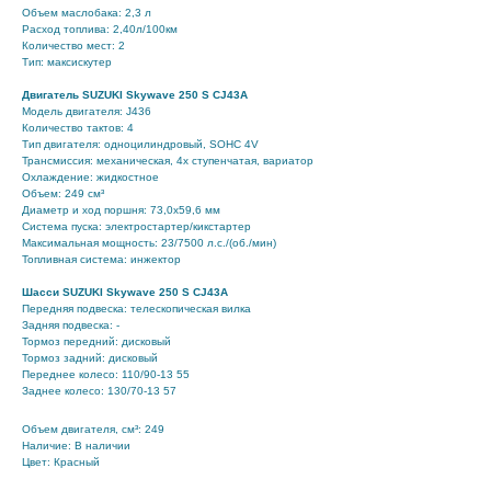
Объем маслобака: 2,3 л
Расход топлива: 2,40л/100км
Количество мест: 2
Тип: максискутер
Двигатель
SUZUKI Skywave 250 S CJ43A
Модель двигателя: J436
Количество тактов: 4
Тип двигателя: одноцилиндровый, SOHC 4V
Трансмиссия: механическая, 4х ступенчатая, вариатор
Охлаждение: жидкостное
Объем: 249 см³
Диаметр и ход поршня: 73,0x59,6 мм
Система пуска: электростартер/кикстартер
Максимальная мощность: 23/7500 л.с./(об./мин)
Топливная система: инжектор
Шасси
SUZUKI Skywave 250 S CJ43A
Передняя подвеска: телескопическая вилка
Задняя подвеска: -
Тормоз передний: дисковый
Тормоз задний: дисковый
Переднее колесо: 110/90-13 55
Заднее колесо: 130/70-13 57
Объем двигателя, см³: 249
Наличие: В наличии
Цвет: Красный