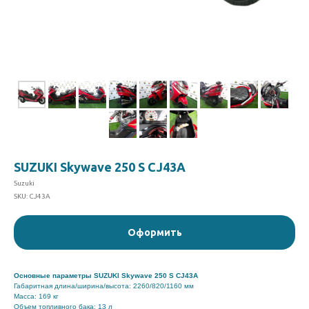
SUZUKI Skywave 250 S CJ43A​
Suzuki
SKU:
CJ43A
Оформить
Основные параметры
SUZUKI Skywave 250 S CJ43A
Габаритная длина/ширина/высота: 2260/820/1160 мм
Масса: 169 кг
Объем топливного бака: 13 л