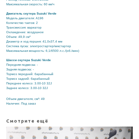
Максимальная скорость: 60 км/ч
Двигатель скутера Suzuki Verde
Модель двигателя: А196
Количество тактов: 2
Трансмиссия: вариатор
Охлаждение: воздушное
Объем: 49,9 см³
Диаметр и ход поршня: 41,0х37,4 мм
Система пуска: электростартер/кикстартер
Максимальная мощность: 6,1/6500 л.с./(об./мин)
Шасси скутера Suzuki Verde
Передняя подвеска: -
Задняя подвеска: -
Тормоз передний: барабанный
Тормоз задний: барабанный
Переднее колесо: 3.00-10 32J
Заднее колесо: 3.00-10 32J
Объем двигателя, см³: 49
Наличие: Под заказ
Смотрите ещё