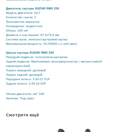
Двигатель скутера SUZUKI RMX 250
Модель двигателя: J117
Количество тактов: 2
Трансмиссия: вариатор
Охлаждение: жидкостное
Объем: 249 см³
Диаметр и ход поршня: 67,0х70,8 мм
Система пуска: электростартер/кикстартер
Максимальная мощность: 40,0/8000 л.с./(об./мин)
Шасси скутера SUZUKI RMX 250
Передняя подвеска: телескопическая вилка
Задняя подвеска: Маятниковая, моноамортизатор с прогрессивной
характеристикой
Тормоз передний: дисковый
Тормоз задний: дисковый
Переднее колесо: 3.00-21 51P
Заднее колесо: 4.60-18 63P
Объем двигателя, см³: 249
Наличие: Под заказ
Смотрите ещё