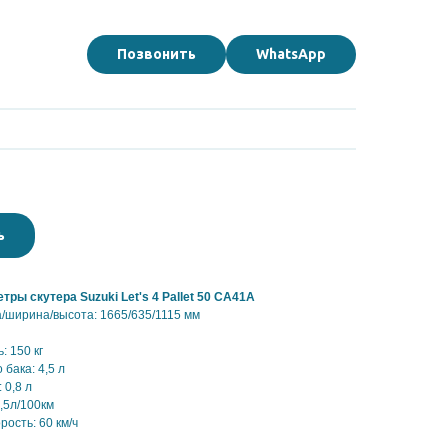
Позвонить
WhatsApp
ts 4 Pallet 50 CA41A
ь
ры скутера Suzuki Let's 4 Pallet 50 CA41A
/ширина/высота: 1665/635/1115 мм
: 150 кг
бака: 4,5 л
 0,8 л
,5л/100км
ость: 60 км/ч