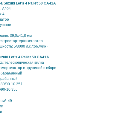
 Suzuki Let's 4 Pallet 50 CA41A
: А404
: 4
иатор
душное
ршня: 39,0х41,8 мм
лектростартер/кикстартер
ость: 5/8000 л.с./(об./мин)
uki Let's 4 Pallet 50 CA41A
а: телескопическая вилка
 амортизатор с пружиной в сборе
: барабанный
барабанный
 80/90-10 35J
/90-10 35J
см³: 49
ии
ый