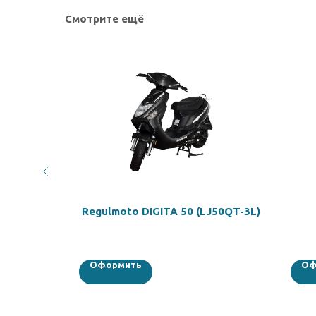
Смотрите ещё
51
Regulmoto DIGITA 50 (LJ50QT-3L)
Оформить
Оф