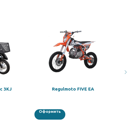
c 3KJ
Regulmoto FIVE EA
Оформить
О