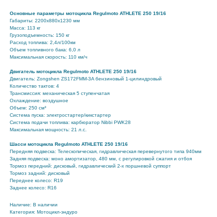
Основные параметры мотоцикла Regulmoto ATHLETE 250 19/16
Габариты: 2200x880x1230 мм
Масса: 113 кг
Грузоподъемность: 150 кг
Расход топлива: 2,4л/100км
Объем топливного бака: 6,0 л
Максимальная скорость: 110 км/ч
Двигатель мотоцикла Regulmoto ATHLETE 250 19/16
Двигатель: Zongshen ZS172FMM-3A бензиновый 1-цилиндровый
Количество тактов: 4
Трансмиссия: механическая 5 ступенчатая
Охлаждение: воздушное
Объем: 250 см³
Система пуска: электростартер/кикстартер
Система подачи топлива: карбюратор Nibbi PWK28
Максимальная мощность: 21 л.с.
Шасси мотоцикла Regulmoto ATHLETE 250 19/16
Передняя подвеска: Телескопическая, гидравлическая перевернутого типа 940мм
Задняя подвеска: моно амортизатор, 480 мм, с регулировкой сжатия и отбоя
Тормоз передний: дисковый, гидравлический 2-х поршневой суппорт
Тормоз задний: дисковый
Переднее колесо: R19
Заднее колесо: R16
Наличие: В наличии
Категория: Мотоцикл-эндуро