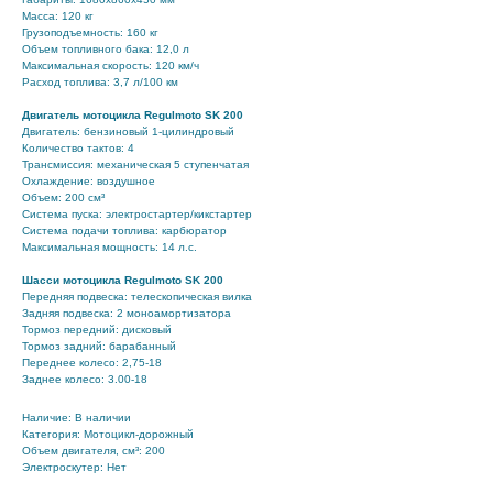
Масса: 120 кг
Грузоподъемность: 160 кг
Объем топливного бака: 12,0 л
Максимальная скорость: 120 км/ч
Расход топлива: 3,7 л/100 км
Двигатель мотоцикла Regulmoto SK 200
Двигатель: бензиновый 1-цилиндровый
Количество тактов: 4
Трансмиссия: механическая 5 ступенчатая
Охлаждение: воздушное
Объем: 200 см³
Система пуска: электростартер/кикстартер
Система подачи топлива: карбюратор
Максимальная мощность: 14 л.с.
Шасси мотоцикла Regulmoto SK 200
Передняя подвеска: телескопическая вилка
Задняя подвеска: 2 моноамортизатора
Тормоз передний: дисковый
Тормоз задний: барабанный
Переднее колесо: 2,75-18
Заднее колесо: 3.00-18
Наличие: В наличии
Категория: Мотоцикл-дорожный
Объем двигателя, см³: 200
Электроскутер: Нет