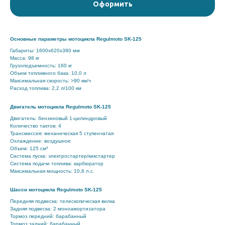
Оформить
Основные параметры мотоцикла Regulmoto SK-125
Габариты: 1600х620х380 мм
Масса: 98 кг
Грузоподъемность: 160 кг
Объем топливного бака: 10,0 л
Максимальная скорость: >90 км/ч
Расход топлива: 2,2 л/100 км
Двигатель мотоцикла Regulmoto SK-125
Двигатель: бензиновый 1-цилиндровый
Количество тактов: 4
Трансмиссия: механическая 5 ступенчатая
Охлаждение: воздушное
Объем: 125 см³
Система пуска: электростартер/кикстартер
Система подачи топлива: карбюратор
Максимальная мощность: 10,8 л.с.
Шасси мотоцикла Regulmoto SK-125
Передняя подвеска: телескопическая вилка
Задняя подвеска: 2 моноамортизатора
Тормоз передний: барабанный
Тормоз задний: барабанный