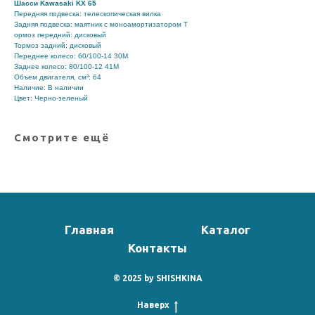
Шасси
Kawasaki KX 65
Передняя подвеска: телескопическая вилка
Задняя подвеска: маятник с моноамортизатором Т
ормоз передний: дисковый
Тормоз задний: дисковый
Переднее колесо: 60/100-14 30M
Заднее колесо: 80/100-12 41M
Объем двигателя, см³: 64
Наличие: В наличии
Цвет: Черно-зеленый
Смотрите ещё
Главная
Каталог
Контакты
© 2025 by
SHISHKINA
Наверх