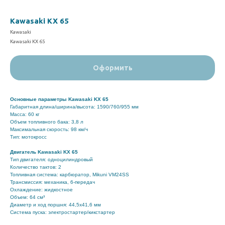
Kawasaki KX 65
Kawasaki
Kawasaki KX 65
Оформить
Основные параметры Kawasaki KX 65
Габаритная длина/ширина/высота: 1590/760/955 мм
Масса: 60 кг
Объем топливного бака: 3,8 л
Максимальная скорость: 98 км/ч
Тип: мотокросс
Двигатель
Kawasaki KX 65
Тип двигателя: одноцилиндровый
Количество тактов: 2
Топливная система: карбюратор, Mikuni VM24SS
Трансмиссия: механика, 6-передач
Охлаждение: жидкостное
Объем: 64 см³
Диаметр и ход поршня: 44,5x41,6 мм
Система пуска: электростартер/кикстартер