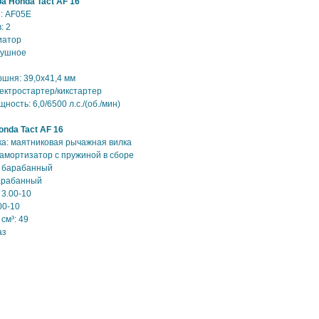
а Honda Tact AF 16
: AF05E
: 2
иатор
душное
ршня: 39,0х41,4 мм
лектростартер/кикстартер
ость: 6,0/6500 л.с./(об./мин)
nda Tact AF 16
а: маятниковая рычажная вилка
 амортизатор с пружиной в сборе
: барабанный
барабанный
 3.00-10
00-10
см³: 49
аз