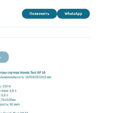
Позвонить
WhatsApp
AF16
ь
тры скутера Honda Tact AF 16
/ширина/высота: 1655/635/1010 мм
: 150 кг
бака: 4,6 л
 0,8 л
,75л/100км
ость: 60 км/ч