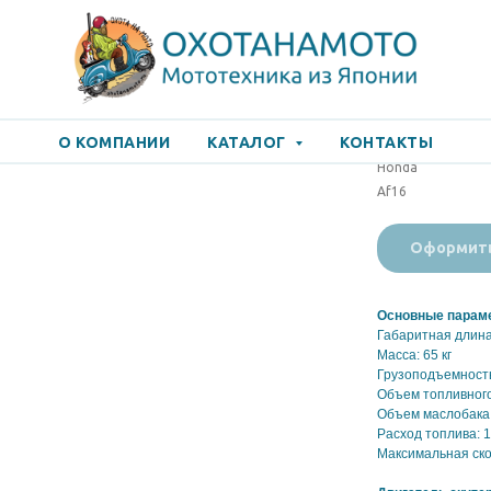
HONDA Tact 
О КОМПАНИИ
КАТАЛОГ
КОНТАКТЫ
Honda
Af16
Оформит
Основные параме
Габаритная длина
Масса: 65 кг
Грузоподъемность
Объем топливного 
Объем маслобака:
Расход топлива: 1
Максимальная скор