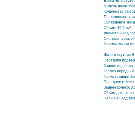
Двигатель скутер
Модель двигателя
Количество тактов
Трансмиссия: вар
Охлаждение: воз
Объем: 49,9 см³
Диаметр и ход по
Система пуска: э
Максимальная мощн
Шасси скутера Ho
Передняя подвеск
Задняя подвеска:
Тормоз передний
Тормоз задний: 
Переднее колесо:
Заднее колесо: 3.
Объем двигателя, 
Наличие: Под зак