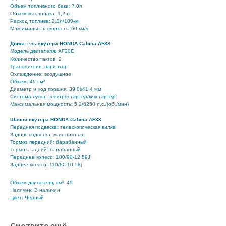
Объем топливного бака: 7.0л
Объем маслобака: 1,2 л
Расход топлива: 2,2л/100км
Максимальная скорость: 60 км/ч
Двигатель скутера HONDA Cabina AF33
Модель двигателя: AF20E
Количество тактов: 2
Трансмиссия: вариатор
Охлаждение: воздушное
Объем: 49 см³
Диаметр и ход поршня: 39,0х41,4 мм
Система пуска: электростартер/кикстартер
Максимальная мощность: 5,2/6250 л.с./(об./мин)
Шасси скутера HONDA Cabina AF33
Передняя подвеска: телескопическая вилка
Задняя подвеска: маятниковая
Тормоз передний: барабанный
Тормоз задний: барабанный
Переднее колесо: 100/90-12 59J
Заднее колесо: 110/80-10 58j
Объем двигателя, см³: 49
Наличие: В наличии
Цвет: Черный
Смотрите ещё