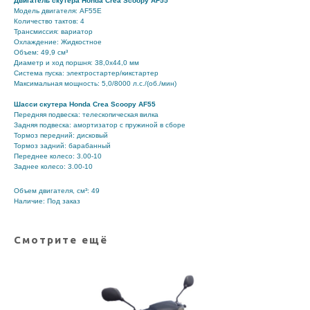
Двигатель скутера Honda Crea Scoopy AF55
Модель двигателя: AF55E
Количество тактов: 4
Трансмиссия: вариатор
Охлаждение: Жидкостное
Объем: 49,9 см³
Диаметр и ход поршня: 38,0х44,0 мм
Система пуска: электростартер/кикстартер
Максимальная мощность: 5,0/8000 л.с./(об./мин)
Шасси скутера Honda Crea Scoopy AF55
Передняя подвеска: телескопическая вилка
Задняя подвеска: амортизатор с пружиной в сборе
Тормоз передний: дисковый
Тормоз задний: барабанный
Переднее колесо: 3.00-10
Заднее колесо: 3.00-10
Объем двигателя, см³: 49
Наличие: Под заказ
Смотрите ещё