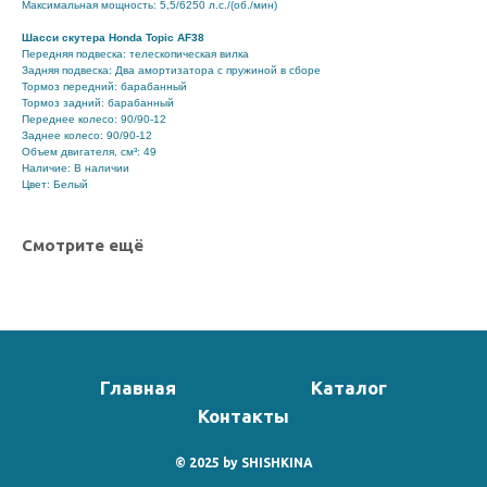
Максимальная мощность: 5,5/6250 л.с./(об./мин)
Шасси скутера Honda Topic AF38
Передняя подвеска: телескопическая вилка
Задняя подвеска: Два амортизатора с пружиной в сборе
Тормоз передний: барабанный
Тормоз задний: барабанный
Переднее колесо: 90/90-12
Заднее колесо: 90/90-12
Объем двигателя, см³: 49
Наличие: В наличии
Цвет: Белый
Смотрите ещё
Главная
Каталог
Контакты
© 2025 by
SHISHKINA