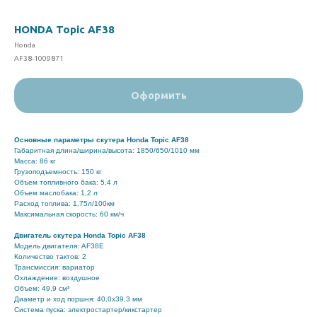
HONDA Topic AF38
Honda
AF38-1009871
Оформить
Основные параметры скутера Honda Topic AF38
Габаритная длина/ширина/высота: 1850/650/1010 мм
Масса: 86 кг
Грузоподъемность: 150 кг
Объем топливного бака: 5,4 л
Объем маслобака: 1,2 л
Расход топлива: 1,75л/100км
Максимальная скорость: 60 км/ч
Двигатель скутера Honda Topic AF38
Модель двигателя: AF38E
Количество тактов: 2
Трансмиссия: вариатор
Охлаждение: воздушное
Объем: 49,9 см³
Диаметр и ход поршня: 40,0x39,3 мм
Система пуска: электростартер/кикстартер