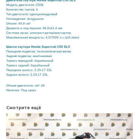
Двигатель скутера Honda Supercub C50 DLX
Модель двигателя: C50E
Количество тактов: 4
Тип двигателя: одноцилиндровый
Охлаждение: воздушное
Объем: 49,9 см³
Диаметр и ход поршня: 39,0x41,4 мм
Система пуска: электростартер/кикстартер
Максимальная мощность: 4,5/7000 л.с./(об./мин)
Шасси скутера Honda Supercub C50 DLX
Передняя подвеска: телескопическая вилка
Задняя подвеска: маятниковая
Тормоз передний: барабанный
Тормоз задний: барабанный
Переднее колесо: 2.25-17 33L
Заднее колесо: 2.25-17 33L
Объем двигателя, см³: 49
Наличие: Под заказ
Смотрите ещё