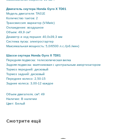
Двигатель скутера Honda Gyro X TD01
Модель двигателя: TA01E
Количество тактов: 2
Трансмиссия: вариатор (V-Matic)
Охлаждение: воздушное
Объем: 49,9 см³
Диаметр и ход поршня: 40,0x39,3 мм
Система пуска: электростартер
Максимальная мощность: 5,0/6500 л.с./(об./мин)
Шасси скутера Honda Gyro X TD01
Передняя подвеска: телескопическая вилка
Задняя подвеска: маятниковая с центральным амортизатором
Тормоз передний: дисковый
Тормоз задний: дисковый
Переднее колесо: 2,50-15
Задние колеса: 3,00-12 каждое
Объем двигателя, см³: 49
Наличие: В наличии
Цвет: Белый
Смотрите ещё