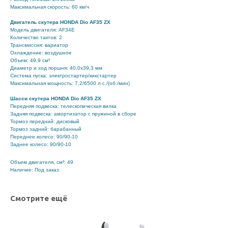
Максимальная скорость: 60 км/ч
Двигатель скутера HONDA Dio AF35 ZX
Модель двигателя: AF34E
Количество тактов: 2
Трансмиссия: вариатор
Охлаждение: воздушное
Объем: 49,9 см³
Диаметр и ход поршня: 40,0x39,3 мм
Система пуска: электростартер/кикстартер
Максимальная мощность: 7,2/6500 л.с./(об./мин)
Шасси скутера HONDA Dio AF35 ZX
Передняя подвеска: телескопическая вилка
Задняя подвеска: амортизатор с пружиной в сборе
Тормоз передний: дисковый
Тормоз задний: барабанный
Переднее колесо: 90/90-10
Заднее колесо: 90/90-10
Объем двигателя, см³: 49
Наличие: Под заказ
Смотрите ещё