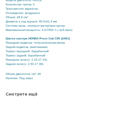
Модель двигателя: AA01E
Количество тактов: 4
Трансмиссия: вариатор
Охлаждение: воздушное
Объем: 49,9 см³
Диаметр и ход поршня: 39,0х41,4 мм
Система пуска: электростартер/кикстартер
Максимальная мощность: 4,0/7000 л.с./(об./мин)
Шасси скутера HONDA Press Cub C50 (AA01)
Передняя подвеска: телескопическая вилка
Задняя подвеска: маятниковая
Тормоз передний: барабанный
Тормоз задний: барабанный
Переднее колесо: 2.25-17 33L
Заднее колесо: 2.50-17 38L
Объем двигателя, см³: 49
Наличие: Под заказ
Смотрите ещё