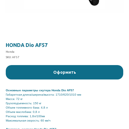
HONDA Dio AF57
Honda
SKU:
AF57
Оформить
Основные параметры скутера Honda Dio AF57
Габаритная длина/ширина/высота: 1710/620/1010 мм
Масса: 72 кг
Грузоподъемность: 150 кг
Объем топливного бака: 4,8 л
Объем маслобака: 0,8 л
Расход топлива: 1,8л/100км
Максимальная скорость: 60 км/ч