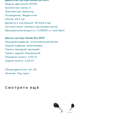
Двигатель скутера Honda Dio AF57
Модель двигателя: AF55E
Количество тактов: 4
Трансмиссия: вариатор
Охлаждение: Жидкостное
Объем: 49,9 см³
Диаметр и ход поршня: 38,0х44,0 мм
Система пуска: электростартер/кикстартер
Максимальная мощность: 5,0/8000 л.с./(об./мин)
Шасси скутера Honda Dio AF57
Передняя подвеска: телескопическая вилка
Задняя подвеска: маятниковая
Тормоз передний: дисковый
Тормоз задний: барабанный
Переднее колесо: 3.00-10
Заднее колесо: 3.00-10
Объем двигателя, см³: 49
Наличие: Под заказ
Смотрите ещё